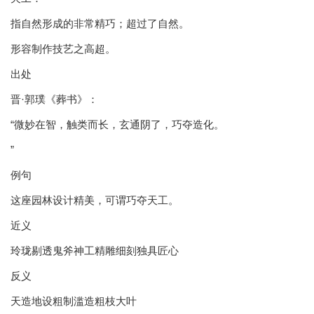
指自然形成的非常精巧；超过了自然。
形容制作技艺之高超。
出处
晋·郭璞《葬书》：
“微妙在智，触类而长，玄通阴了，巧夺造化。
”
例句
这座园林设计精美，可谓巧夺天工。
近义
玲珑剔透鬼斧神工精雕细刻独具匠心
反义
天造地设粗制滥造粗枝大叶