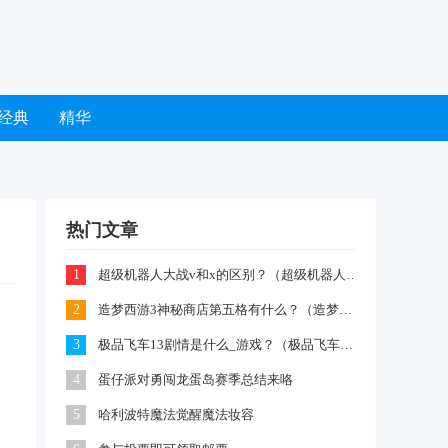
经典
精华
热门文章
1
超级机器人大战v和x的区别？（超级机器人大战R）
2
造梦西游3神秘商店第五格有什么？（造梦西游3摇光石）
3
极品飞车13剧情是什么_游戏？（极品飞车13中文版）
4
蛋仔派对勇闯龙蛋岛赛季总结来咯
5
哈利波特魔法觉醒魔法妆容