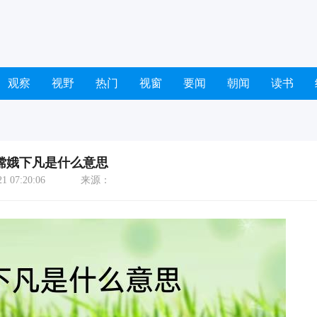
观察
视野
热门
视窗
要闻
朝闻
读书
嫦娥下凡是什么意思
 07:20:06
来源：