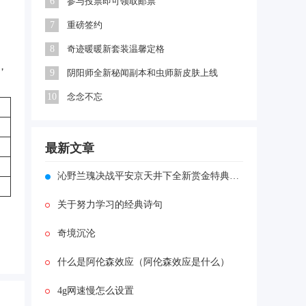
6
参与投票即可领取邮票
7
重磅签约
8
奇迹暖暖新套装温馨定格
，
9
阴阳师全新秘闻副本和虫师新皮肤上线
10
念念不忘
最新文章
沁野兰瑰决战平安京天井下全新赏金特典皮肤即将登场
关于努力学习的经典诗句
奇境沉沦
什么是阿伦森效应（阿伦森效应是什么）
4g网速慢怎么设置